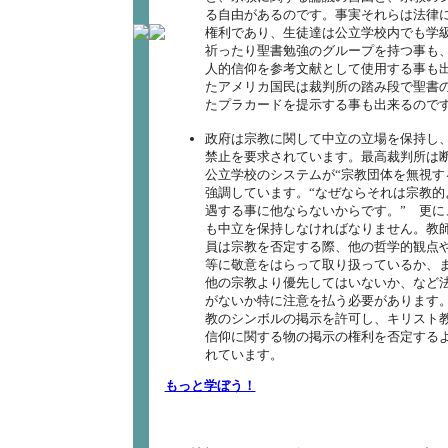
る自由があるのです。事実それらは法律
権利であり、生徒達は公立学校内でも学
祈ったり聖書勉強のグループを持つ事も
人的信仰を参考文献として使用する事も
たアメリカ国民は裁判所の踏み段で聖書
たプラカードを提示する事も出来るので
政府は宗教に関して中立の立場を保持し
禁止を要求されています。最高裁判所は
公立学校のシステムが“宗教団体を無視す
強調しています。“なぜならそれは宗教的
遇する事に他ならないからです。” 更に
も中立を保持しなければなりません。教
員は宗教を否定する際、他の哲学的観点
等に敬意をはらって取り扱っているか、
他の宗教より優先してはいないか、など
がないか特に注意を払う必要があります
教のシンボルの掲示を許可し、キリスト
信仰に関する物の掲示の権利を否定する
れています。
もっと学ぼう！