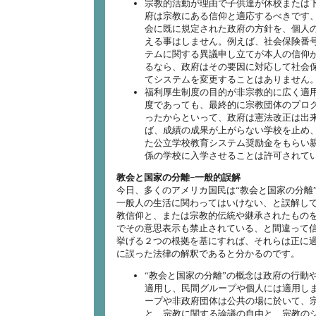
宗教的活動が理由で子供達が休校または
府は宗教にある信仰と適応するべきです
会に既に規定された政府の方針を、個人
える事はしません。例えば、社会保険番
テムに関する異議申し立てが本人の信仰
るなら、政府はその要因に対応して社会
てシステムを変更することはありません
福利厚生制度の目的が非宗教的に広く適
度であっても、最終的に宗教団体のプロ
ったからといって、政府は憲法改正は出
ば、成績の成果が上がらない学校を止め
た公立学校教育システム奨励金をもらい
係の学校に入学させることは許可されて
教会と国家の分離−一般的誤解
今日、多くのアメリカ国民は“教会と国家の分離
一般人の生活に関わってはいけない、と誤解し
教信仰と、または宗教的伝統や継承されたもの
でその意思表示も禁止されている、と間違って
挙げる２つの根拠を基にすれば、それらは正に
に誤った法律の解釈であると分かるのです。
“教会と国家の分離”の概念は政府の行動
適用し、民間グループや個人には適用し
ープや非政府団体は公共の場に於いて、
と、宗教に関する論議の自由と、宗教の