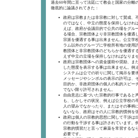
過去60年間に亘って法廷にて教会と国家の分離
徹底的に論議されてきた：
政府は宗教または非宗教に対して賛成、
のではなく、中立の態度を保持しなけれ
えば、政府が会議目的で公共の場をグル
る場合、宗教団体より非宗教団体を優遇
宗派を優遇する事は出来ません。公立学
ラム以外のグループに学校所有地の使用
教団体と非宗教団体のどちらかを優遇す
えず中立の立場を保持しなければなり
政府は宗教団体への資金援助や奨励、ま
した態度を表示する事は出来ません。例
システムは公での祈りに関して掲示を要
メッセージやシンボルの表示の許可は、
目的か、非政府団体の個人の私的スピー
でない限り許可されません。
自由意志に基づいた宗教的行事であると
も、しかしその状況、例えば公立学校の
人の望みでなかったり、またはその事柄
ないなら、政府はその人に宗教的慣例を
政府は個人の宗教的思想に関して干渉は
の行動を干渉する事は許されています。
宗教的慣習だと言って麻薬を常習するな
必要です。