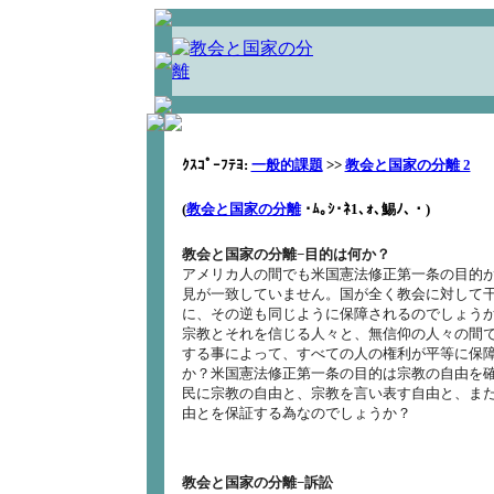
ｸｽｺﾟｰﾌﾃﾖ:
一般的課題
>>
教会と国家の分離 2
(
教会と国家の分離
･ﾑ｡ｼ･ﾈ1､ｫ､鯣ﾉ､・
)
教会と国家の分離−目的は何か？
アメリカ人の間でも米国憲法修正第一条の目的
見が一致していません。国が全く教会に対して
に、その逆も同じように保障されるのでしょう
宗教とそれを信じる人々と、無信仰の人々の間
する事によって、すべての人の権利が平等に保
か？米国憲法修正第一条の目的は宗教の自由を
民に宗教の自由と、宗教を言い表す自由と、ま
由とを保証する為なのでしょうか？
教会と国家の分離−訴訟