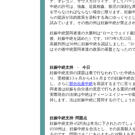
ナ、オレゴン、サウスカロライナ、そしてバー
中絶の許可は、強姦、近親相姦、胎児の深刻な
を守らなければならない場合に限ります。妊娠
らの提訴が法的政策を逆転する為にゆっくりと
試みています。その他の州は妊娠中絶が禁止さ
妊娠中絶賛同者達の大勝利は“ローとウェイド裁
後、妊娠中絶を認めた）です。1973年1月22日
高裁判所は50州に妊娠中絶を認証しました。”
はその後中絶賛同者達の政策の基盤となったの
妊娠中絶支持 - 今日
妊娠中絶支持の課題は裏で行なわれていた中絶
り、受精後3.5ヶ月から4.5ヶ月までの妊娠中絶
し、さらに
部分出産中絶
を容認するまでに至り
同者達は妊娠を自分達の意思で打ちきる選択の
実際現在の法律は中絶はティーンエイジャーや
持します。法は妊娠中絶に賛同するのでしょう
妊娠中絶支持−問題点
妊娠中絶支持-の評決は本当に下されたのでしょ
の50州は、妊娠中絶を合法とし、その反面殺人
るのです。問題はそこにあります--なぜ殺人を