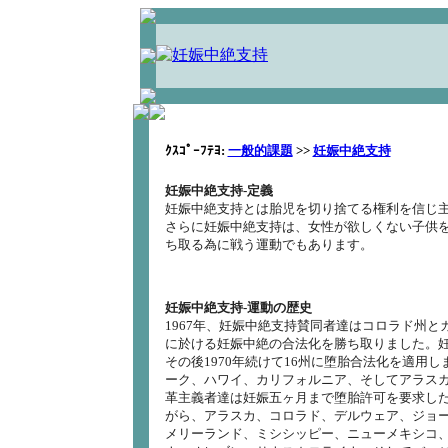
ｸｽｺﾟｰﾌﾃﾖ:
一般的課題
>>
妊娠中絶支持
妊娠中絶支持-定義
妊娠中絶支持とは胎児を切り捨てる権利を信じ
さらに妊娠中絶支持は、女性が欲しくない子供
ち取る為に戦う運動でもあります。
妊娠中絶支持-運動の歴史
1967年、妊娠中絶支持賛同者達はコロラド州と
に於ける妊娠中絶の合法化を勝ち取りました。
その後1970年続けて16州に堕胎合法化を適用
ーク、ハワイ、カリフォルニア、そしてアラス
革主義者達は妊娠五ヶ月まで堕胎許可を要求し
がら、アラスカ、コロラド、デルウェア、ジョ
メリーランド、ミシシッピー、ニューメキシコ