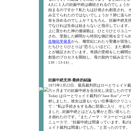
4人に１人の妊娠中絶は継続されるのでしょうか
始まるのですか？私たちは計画され創造され、
み立てられたのではないでしょうか？肺に送ら
命を決めるのでしょか？もちろん、妊娠中絶支
でなければ生命は始まらないと指示しています
上に置かれた神の価値観は、ひとりひとりユニ
され、受胎した瞬間から特別な御計画を立てら
生物化学発見
から、幾世紀にわたり聖書が宣告
たちひとりひとりは“恐ろしいほどに、また素晴
とが確証されています。奇蹟の受精をした瞬間
創造のプロセスを開始し、母の胎内で組み立て
139：13-14）。
妊娠中絶支持-最終的結論
1973年1月22日、最高裁判所はローとウェイド
六ヶ月までの妊娠中絶を合法化し決定したのです。
Today はローとウェイド裁判の“Jane Roe”ノ
材しました。彼女は誰もいない仕事場のクリニ
て：“私は手続きをする為に部屋に入り、そして
ました...妊娠中絶とはどんな事かと思い巡らしたと
き崩れたのです。”またノーマ・マコービーはA
ニュースで、“妊娠中絶は間違っています。私の
ェイド裁判は間違いでした。”と言ったのです。（Amer