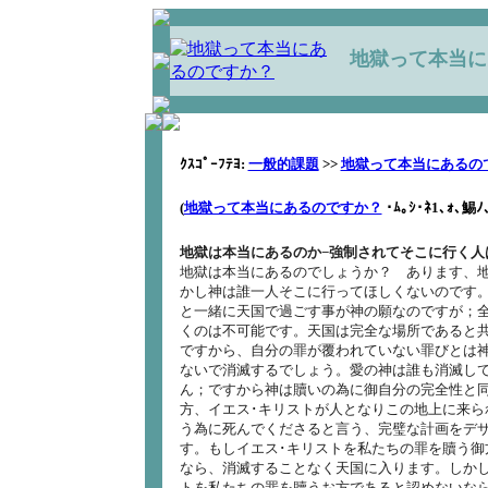
地獄って本当に
ｸｽｺﾟｰﾌﾃﾖ:
一般的課題
>>
地獄って本当にあるので
(
地獄って本当にあるのですか？
･ﾑ｡ｼ･ﾈ1､ｫ､鯣ﾉ
地獄は本当にあるのか−強制されてそこに行く人
地獄は本当にあるのでしょうか？ あります、
かし神は誰一人そこに行ってほしくないのです
と一緒に天国で過ごす事が神の願なのですが；
くのは不可能です。天国は完全な場所であると
ですから、自分の罪が覆われていない罪びとは
ないで消滅するでしょう。愛の神は誰も消滅し
ん；ですから神は贖いの為に御自分の完全性と
方、イエス･キリストが人となりこの地上に来ら
う為に死んでくださると言う、完璧な計画をデ
す。もしイエス･キリストを私たちの罪を贖う御
なら、消滅することなく天国に入ります。しか
トを私たちの罪を贖うお方であると認めないな