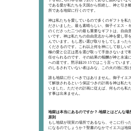
である愛が私たちを天国から拒絶し、神と引き
所である地獄に行くのです。
神は私たちを愛しているので多くのギフトを私
ださいました。最も素晴らしい、御子イエス・
のくださった二つの最も重要なギフトは、自由
いです。神は私たちの自由意志から神を愛し罪
んでいます。もし悪い選び取りをしてしまった
くださるのです。これ以上何を神にして欲しい
極の愛と公正は悪を選び取って手放さないまで
任せられるのです、その結果の報酬が神と永遠
への道です。黙示録20:15ではこう言っています
のしるされていない者はみな、この火の池に投げ
誰も地獄に行くべきではありません。御子イエス
て解放されるという保証つきの計画を神は私た
いました。ただその計画に従えば、何ものも私
す事は出来ません。
地獄は本当にあるのですか？‐地獄とはどんな場
原則
もし地獄が現実の場所であるなら、そこに行っ
になるのでしょうか？聖書のなかでイエスは地