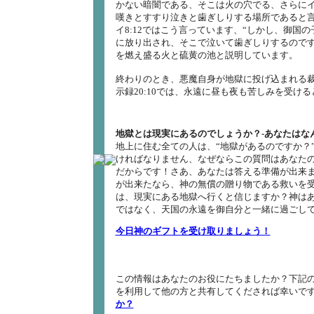
かない暗闇である、そこは火の穴でる、さらに
嘆きとすすり泣きと歯ぎしりする場所であると
イ8:12ではこう言っています、“しかし、御国
に放り出され、そこで泣いて歯ぎしりするのです
を燃え盛る火と硫黄の池と説明しています。
終わりのとき、悪魔自身が地獄に投げ込まれる
示録20:10では、永遠に昼も夜も苦しみを受け
地獄とは現実にあるのでしょうか？‐あなたはな
地上に住む全ての人は、“地獄があるのですか？
ければなりません、なぜならこの質問はあなた
だからです！さあ、あなたは答える準備が出来
が出来たなら、神の無償の贈り物である救いを
は、現実にある地獄へ行くと信じますか？神は
ではなく、天国の永遠を御自分と一緒に過ごし
今日神のギフトを受け取りましょう！
この情報はあなたのお役にたちましたか？下記の
を利用して他の方と共有してくだされば幸いで
か？