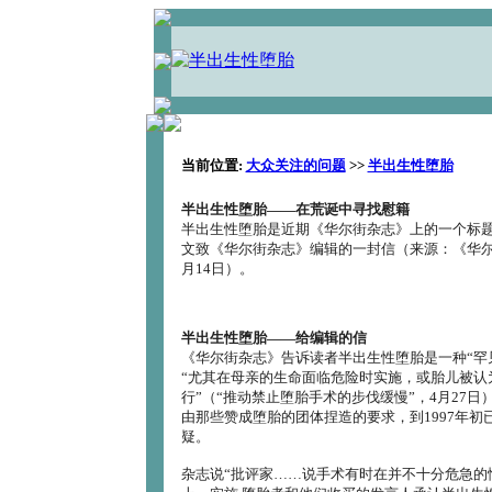
当前位置:
大众关注的问题
>>
半出生性堕胎
半出生性堕胎――在荒诞中寻找慰籍
半出生性堕胎是近期《华尔街杂志》上的一个标
文致《华尔街杂志》编辑的一封信（来源：《华尔街
月14日）。
半出生性堕胎――给编辑的信
《华尔街杂志》告诉读者半出生性堕胎是一种“罕
“尤其在母亲的生命面临危险时实施，或胎儿被认
行”（“推动禁止堕胎手术的步伐缓慢”，4月27日）
由那些赞成堕胎的团体捏造的要求，到1997年初
疑。
杂志说“批评家……说手术有时在并不十分危急的