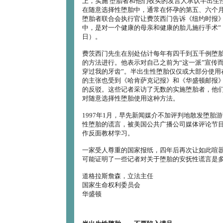
上，实施 堕胎者和他们收买的发言人承认半出生
在随意选择性堕胎中，通常在怀孕的第五、六个
堕胎者联合会执行官让费茨西门告诉《纽约时报》
中，是对一个健康的母亲和健康的胎儿施行手术”（1
日）。
费茨西门先生在别处估计每年有四千到五千例堕
的方法进行。他表示对自己之前为“这一派”宣传而
穿过我的牙齿”。半出生性堕胎仅仅或大部分使用
的主张也受到《哈肯萨克记报》和《华盛顿邮报
的反驳。这些记者采访了无数的实施堕胎者，他
对随意选择性堕胎使用这种方法。
1997年1月，早先新闻媒介不加评判地散发堕胎
性堕胎的谎言，被美国公共广播公司媒体评论节目
作反面教材学习。
一家受人尊重的国家报纸，四年后再次让如此喧
可能证明了一些记者对关于堕胎的安抚性谎言是
道格拉斯詹森，立法主任
国家生命权利委员会
华盛顿