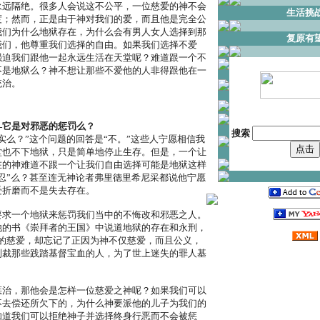
永远隔绝。很多人会说这不公平，一位慈爱的神不会
生活挑
度；然而，正是由于神对我们的爱，而且他是完全公
我们为什么地狱存在，为什么会有男人女人选择到那
复原有
我们，他尊重我们选择的自由。如果我们选择不爱
强迫我们跟他一起永远生活在天堂呢？难道跟一个不
不是地狱么？神不想让那些不爱他的人非得跟他在一
统治。
―它是对邪恶的惩罚么？
搜索
实么？”这个问题的回答是“不。”这些人宁愿相信我
堂也不下地狱，只是简单地停止生存。但是，一个让
在的神难道不跟一个让我们自由选择可能是地狱这样
忍”么？甚至连无神论者弗里德里希尼采都说他宁愿
受折磨而不是失去存在。
要求一个地狱来惩罚我们当中的不悔改和邪恶之人。
他的书《崇拜者的王国》中说道地狱的存在和永刑，
神的慈爱，却忘记了正因为神不仅慈爱，而且公义，
制裁那些践踏基督宝血的人，为了世上迷失的罪人基
。
惩治，那他会是怎样一位慈爱之神呢？如果我们可以
不去偿还所欠下的，为什么神要派他的儿子为我们的
知道我们可以拒绝神子并选择终身行恶而不会被惩