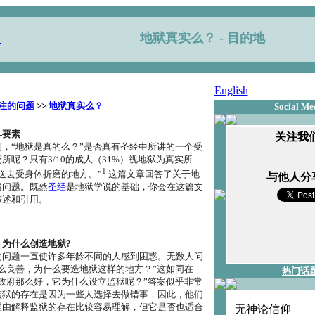
地狱真实么？
- 目的地
English
注的问题
>>
地狱真实么？
Social Me
―要素
关注我们
，“地狱是真的么？”是否真有圣经中所讲的一个受
所呢？只有3/10的成人（31%）视地狱为真实所
1
送去受身体折磨的地方。”
这篇文章回答了关于地
与他人分
遍问题。既然
圣经
是地狱学说的基础，你会在这篇文
陈述和引用。
为什么创造地狱?
的问题一直使许多年龄不同的人感到困惑。无数人问
么良善，为什么要造地狱这样的地方？”这如同在
热门话
政府那么好，它为什么设立监狱呢？”答案似乎非常
监狱的存在是因为一些人选择去做错事，因此，他们
理由解释监狱的存在比较容易理解，但它是否也适合
无神论信仰