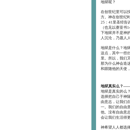
地狱呢？
在创世纪里可以
方。神在创世纪
25：41里圣经
（也见以赛亚书1
下地狱并不是神的
人沉沦，乃愿人人
地狱是什么？地
这点，其中一些
里。所以，我们
那为什么神会造
和跟随他的天使
地狱真实么？―
地狱是真实的么
选择把自己于神
由意志，让我们
一。我们的自由
他。没有自由意
会让我们生活得
神希望人人都选