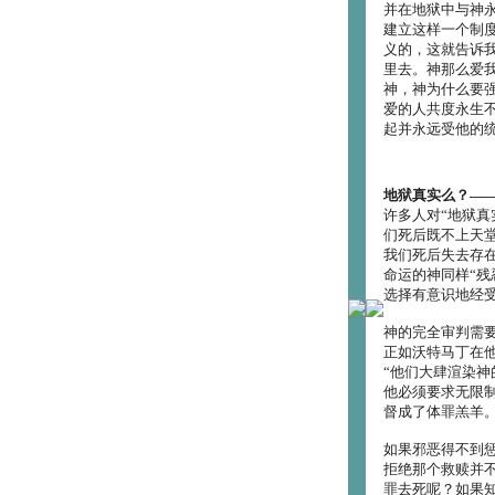
并在地狱中与神
建立这样一个制
义的，这就告诉
里去。神那么爱
神，神为什么要
爱的人共度永生
起并永远受他的
地狱真实么？―
许多人对“地狱真
们死后既不上天
我们死后失去存
命运的神同样“残
选择有意识地经
神的完全审判需
正如沃特马丁在
“他们大肆渲染
他必须要求无限
督成了体罪羔羊
如果邪恶得不到
拒绝那个救赎并
罪去死呢？如果