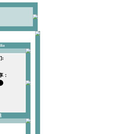
dia
:
享：
题