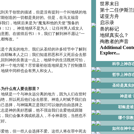
世界末日
第十二任伊斯兰
找到关于创世的描述，但是没有提到一个叫地狱的地
诺亚方舟
时期创造的一切都是美好的。但是，在马太福音
启示录
告诉我们，地狱后来是为“魔鬼和他的天使”预备的
4：12）。神造地狱不是为人；让任何男人或女人
兽的标记
意图。在彼得后书3：9，我们了解到神不愿让“一
地狱真实么？
都悔改。”
殉教者的声音
Additional Cont
狱是个真实的地方。我们从圣经的许多经节中了解到
Explore...
出自耶稣本人之口；我们知道邪恶和不义死后会去那
又回到神的良善这一点上，地狱中的生活既然可怕，
科学上神存
这样一个地方呢？尽管最初创造地狱是为了控制撒旦
，地狱中同样也会有男人和女人。
哲学上神存
圣经是真实
―为什么有人要去那里？
？地狱是一个与神永远分离的地方，因为人们在世时
神是谁
隔绝，所以死后他们会去那里。神造人时赋予我们自
自己选择，与神隔离正是我们可以做的自由选择之
耶稣是谁
意志是神的美好恩赐，他不强迫我们去爱他或跟随
志，我们会像木偶或机器人，不令神喜悦，当然也不
哪个宗教
更好。
如何在神中
择爱他，但一些人会选择不爱。这些人将在罪中死去