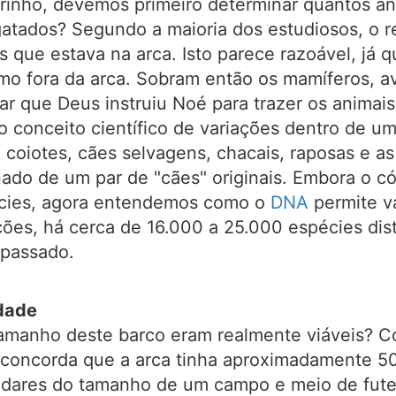
rinho, devemos primeiro determinar quantos an
atados? Segundo a maioria dos estudiosos, o re
 que estava na arca. Isto parece razoável, já qu
mo fora da arca. Sobram então os mamíferos, aves
 que Deus instruiu Noé para trazer os animais
o conceito científico de variações dentro de u
 coiotes, cães selvagens, chacais, raposas e as
ado de um par de "cães" originais. Embora o c
pécies, agora entendemos como o
DNA
permite v
ões, há cerca de 16.000 a 25.000 espécies dist
 passado.
idade
tamanho deste barco eram realmente viáveis? C
as concorda que a arca tinha aproximadamente 
andares do tamanho de um campo e meio de fute