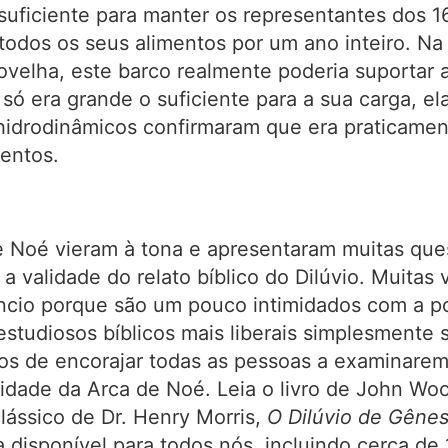
 suficiente para manter os representantes dos 1
todos os seus alimentos por um ano inteiro. N
velha, este barco realmente poderia suportar a
ó era grande o suficiente para a sua carga, ela
 hidrodinâmicos confirmaram que era praticament
entos.
de Noé vieram à tona e apresentaram muitas qu
a validade do relato bíblico do Dilúvio. Muitas 
io porque são um pouco intimidados com a pos
studiosos bíblicos mais liberais simplesmente
os de encorajar todas as pessoas a examinarem 
ilidade da Arca de Noé. Leia o livro de John
lássico de Dr. Henry Morris,
O Dilúvio de Gênes
a disponível para todos nós, incluindo cerca de 