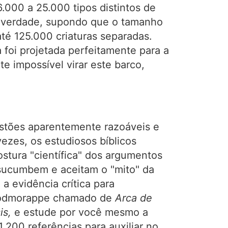
6.000 a 25.000 tipos distintos de
a verdade, supondo que o tamanho
té 125.000 criaturas separadas.
 foi projetada perfeitamente para a
e impossível virar este barco,
estões aparentemente razoáveis e
vezes, os estudiosos bíblicos
tura "científica" dos argumentos
 sucumbem e aceitam o "mito" da
a evidência crítica para
 Woodmorappe chamado de
Arca de
is,
e estude por você mesmo a
1.200 referências para auxiliar no